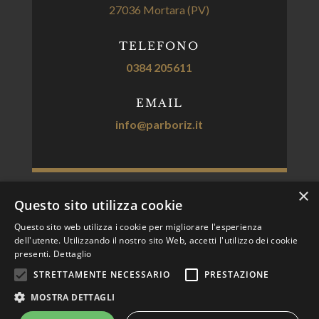
27036 Mortara (PV)
TELEFONO
0384 205611
EMAIL
info@parboriz.it
×
Questo sito utilizza cookie
P.IVA 01319210181 – Capitale Sociale Euro 4,032,600,00
Questo sito web utilizza i cookie per migliorare l'esperienza
dell'utente. Utilizzando il nostro sito Web, accetti l'utilizzo dei cookie
i.v. –
presenti.
Dettaglio
R.E.A. Pavia n. 178128
STRETTAMENTE NECESSARIO
PRESTAZIONE
Privacy Policy
Cookie policy
MOSTRA DETTAGLI