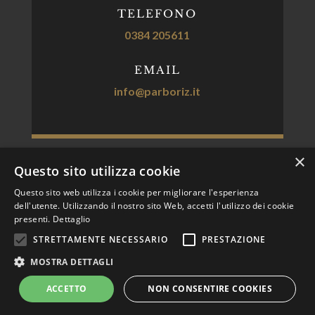
TELEFONO
0384 205611
EMAIL
info@parboriz.it
×
Questo sito utilizza cookie
P.IVA 01319210181 – Capitale Sociale Euro 4,032,600,00
Questo sito web utilizza i cookie per migliorare l'esperienza
dell'utente. Utilizzando il nostro sito Web, accetti l'utilizzo dei cookie
i.v. –
presenti.
Dettaglio
R.E.A. Pavia n. 178128
STRETTAMENTE NECESSARIO
PRESTAZIONE
Privacy Policy
Cookie policy
MOSTRA DETTAGLI
ACCETTO
NON CONSENTIRE COOKIES